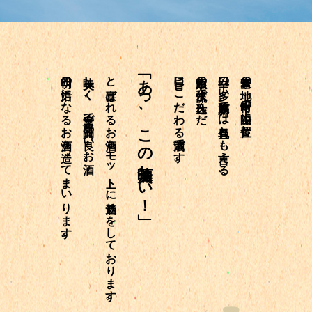
明日の活力になるお酒を造ってまいります。
美味しく、安全で品質の良いお酒、
と喜ばれるお酒をモットーに酒造りをしております。
「あっ、この酒美味しい！」
旨口にこだわる酒蔵です。
魚沼山系の伏流水で仕込んだ、
辛口の多い新潟県では異色とも言える、
豪雪の地、十日町市の山際に位置し、